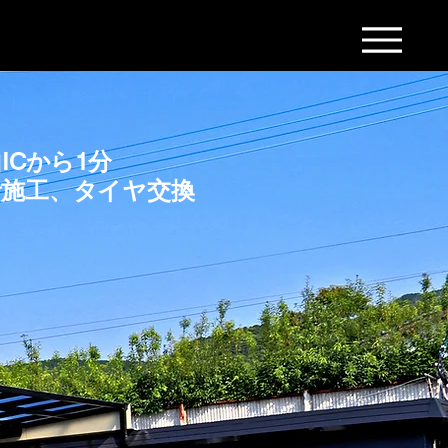
ICから1分
音施工、タイヤ交換