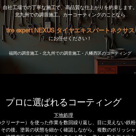
自社工場での丁寧な施工で、高品質な仕上がりを約束します
北九州での調音施工、カーコーティングのことなら
tire expert NEXUS タイヤエキスパートネクサス
にお任せください！
福岡の調音施工 - 北九州での調音施工 - 八幡西区のコーティング
プロに選ばれるコーティング
下地処理
のクリーナー）を使った作業を数回繰り返し、目に見えない鉄粉
。その後、塗装の状態を細かく確認しながら、複数のポリッシャ