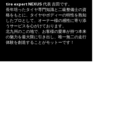
tire expert NEXUS 代表 吉田です。
長年培ったタイヤ専門知識と二級整備士の資
格をもとに、タイヤやボディーの特性を熟知
したプロとして、オーナー様の感性に寄り添
うサービスを心がけております。
北九州のこの地で、お客様の愛車が持つ本来
の魅力を最大限に引き出し、唯一無二の走行
体験を創造することがモットーです！
tire expert NEXUS
福岡県北九州市八幡西区下畑町６−９
TEL: 093-482-7792​代表：吉田圭佑